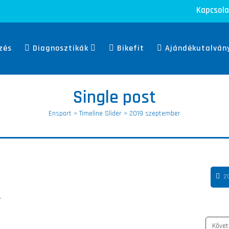
Kapcsola
zés
Diagnosztikák
Bikefit
Ajándékutalván
Single post
Ensport
>
Timeline Slider
>
2019 szeptember
20
.