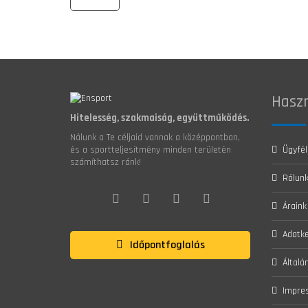
Haszn
Hitelesség, szakmaiság, együttműködés.
Nálunk a Te céljaid vannak a középpontban,
Ügyfél
és a sportteljesítmény minden területén
számíthatsz ránk!
Rólun
Áraink
Adatke
Időpontfoglalás
Általá
Impre