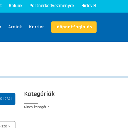
t
Rólunk
Partnerkedvezmények
Hírlevél
y
Áraink
Karrier
Időpontfoglalás
Kategóriák
21.07.21.
Nincs kategória