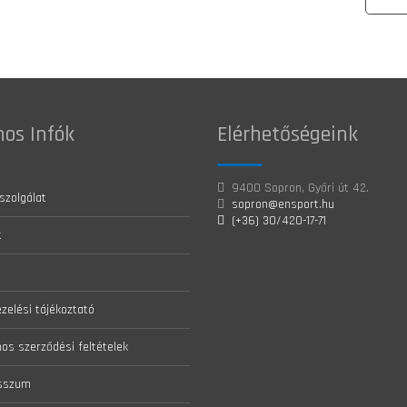
os Infók
Elérhetőségeink
9400 Sopron, Győri út 42.
szolgálat
sopron@ensport.hu
(+36) 30/420-17-71
k
zelési tájékoztató
nos szerződési feltételek
sszum