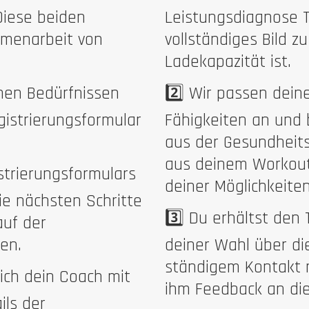
Diese beiden
Leistungsdiagnose 
mmenarbeit von
vollständiges Bild z
Ladekapazität ist.
nen Bedürfnissen
2️⃣ Wir passen dein
gistrierungsformular
Fähigkeiten an und 
aus der Gesundheit
aus deinem Workout
trierungsformulars
deiner Möglichkeiten
ie nächsten Schritte
3️⃣ Du erhältst den
auf der
en.
deiner Wahl über die
ständigem Kontakt 
 sich dein Coach mit
ihm Feedback an die
ils der