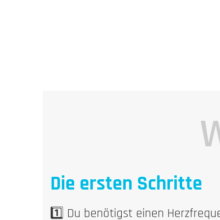
Mir gefällt besonders gut dass die Einheiten s
ich danach zu jeder immer ausführliches Fe
W
Die ersten Schritte
1️⃣ Du benötigst einen Herzfreq