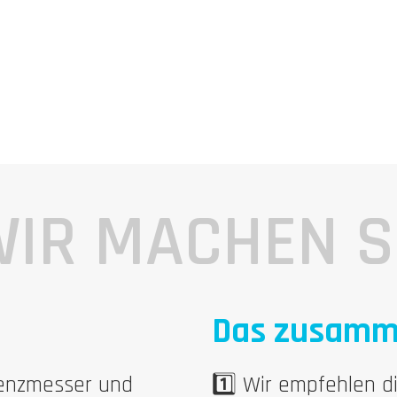
Elisabeth Spindler
o unterschiedlich und abwechslungsreich sind, dass sie im Vor
edback bekomme. Auch super find ich dass bei der Planung ber
Radfahren gehen möchte und so. 🙂
IR MACHEN 
Das zusamm
uenzmesser und
1️⃣ Wir empfehlen d