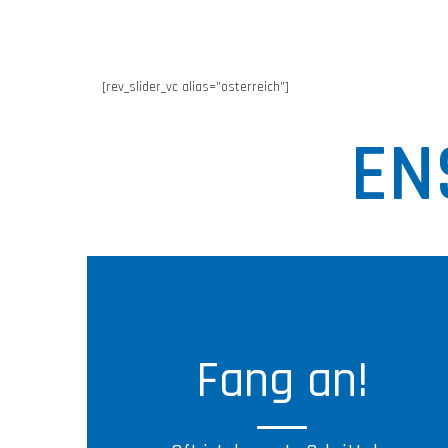
[rev_slider_vc alias=”osterreich”]
EN
Fang an!