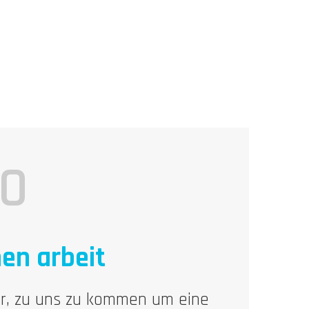
feld in der App super beschrieben sind und dass
ücksichtig wird, wenn ich mal lieber länger
SO
en arbeit
ir, zu uns zu kommen um eine