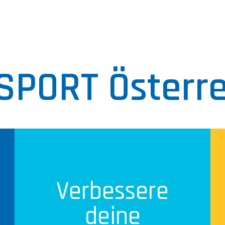
SPORT Österre
Verbessere
deine