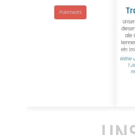
Tr
Paketwahl
Unsere
diesen
alle
kennen
ein Ir
Wähle 
1 J
mo
UN