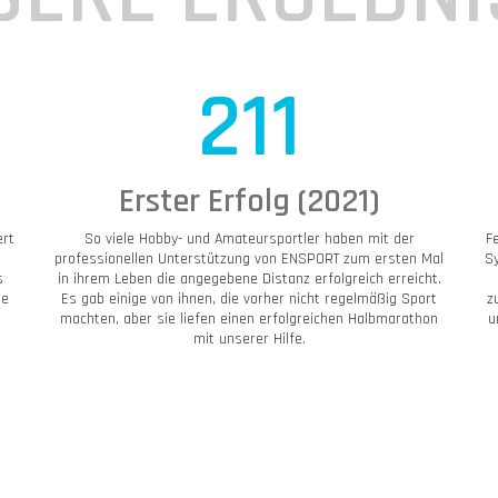
211
Erster Erfolg (2021)
ert
So viele Hobby- und Amateursportler haben mit der
F
d
professionellen Unterstützung von ENSPORT zum ersten Mal
S
s
in ihrem Leben die angegebene Distanz erfolgreich erreicht.
le
Es gab einige von ihnen, die vorher nicht regelmäßig Sport
z
machten, aber sie liefen einen erfolgreichen Halbmarathon
u
mit unserer Hilfe.