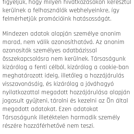
figyeljük, hogy milyen hivatkozásokon keresztül
kerülnek a felhasználók webhelyeinkre, így
felmérhetjük promócióink hatásosságát.
Mindezen adatok alapján személye anonim
marad, nem válik azonosíthatóvá. Az anonim
azonosítók személyes adatbázissal
összekapcsolásra nem kerülnek. Társaságunk
kizárólag a fenti célból, kizárólag a cookie-ban
meghatározott ideig, illetőleg a hozzájárulás
visszavonásáig, és kizárólag a jóváhagyó
nyilatkozattal megadott hozzájárulása alapján
jogosult gyűjteni, tárolni és kezelni az Ön által
megadott adatokat. Ezen adatokat
Társaságunk illetéktelen harmadik személy
részére hozzáférhetővé nem teszi.