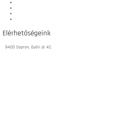
Áraink
Adatkezelési tájékoztató
Általános szerződési feltételek
Impresszum
Elérhetőségeink
9400 Sopron, Győri út 42.
sopron@ensport.hu
(+36) 30/420-17-71