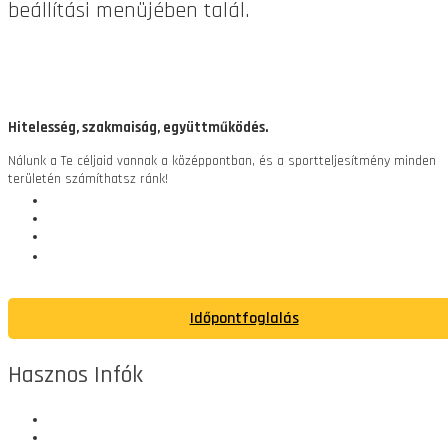
beállítási menüjében talál.
Hitelesség, szakmaiság, együttműködés.
Nálunk a Te céljaid vannak a középpontban, és a sportteljesítmény minden
területén számíthatsz ránk!
Időpontfoglalás
Hasznos Infók
Ügyfélszolgálat
Rólunk