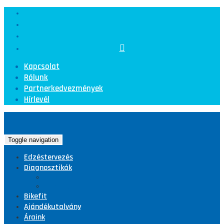
Kapcsolat
Rólunk
Partnerkedvezmények
Hírlevél
Toggle navigation
Edzéstervezés
Diagnosztikák
Teljesítménydiagnosztika
Talpvizsgálat és talpbetét
Bikefit
Ajándékutalvány
Áraink