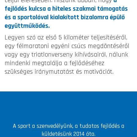
céljai elérésében. Hiszünk abban, hogy
a
fejlődés kulcsa a hiteles szakmai támogatás
és a sportolóval kialakított bizalomra épülő
együttműködés.
Legyen szó az első 5 kilométer teljesítéséről,
egy félmaratoni egyéni csúcs megdöntéséről
vagy egy triatlonverseny kihívásairól, nálunk
mindenki megtalálja a fejlődéséhez
szükséges iránymutatást és motivációt.
A sport a szenvedélyünk, a tudatos fejlődés a
küldetésünk 2014 óta.