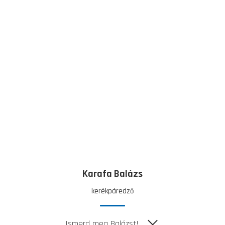
Karafa Balázs
kerékpáredző
Ismerd meg Balázst!