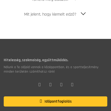
Mit jelent, hogy kiemelt edző?
Hitelesség, szakmaiság, együttműködés.
Nálunk a Te céljaid vannak a középpontban, és a sportteljesítmény
minden területén számíthatsz ránk!
Időpontfoglalás