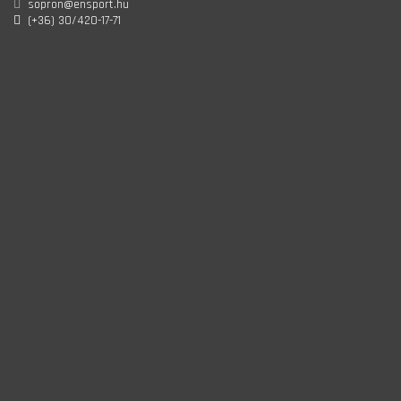
sopron@ensport.hu
(+36) 30/420-17-71