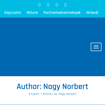
Kapcsolat
Rólunk
Partnerkedvezmények
Hírlevél
Toggl
Author:
Nagy Norbert
Ensport
>
Articles by: Nagy Norbert