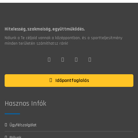
Hitelesség, szakmaiság, együttműködés.
Nálunk a Te céljaid vannak a középpontban, és a sportteljesítmény
minden területén számíthatsz ránk!
Időpontfoglalás
Hasznos Infók
Ügyfélszolgálat
Rólunk