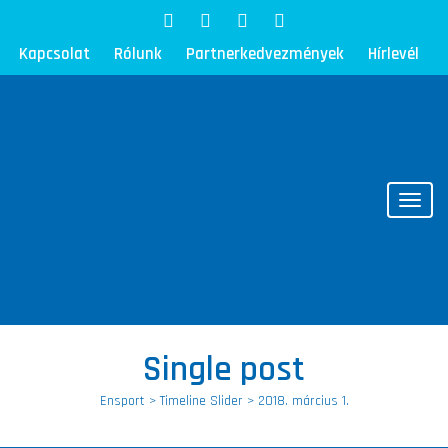
Kapcsolat
Rólunk
Partnerkedvezmények
Hírlevél
Toggl
Single post
Ensport
>
Timeline Slider
>
2018. március 1.