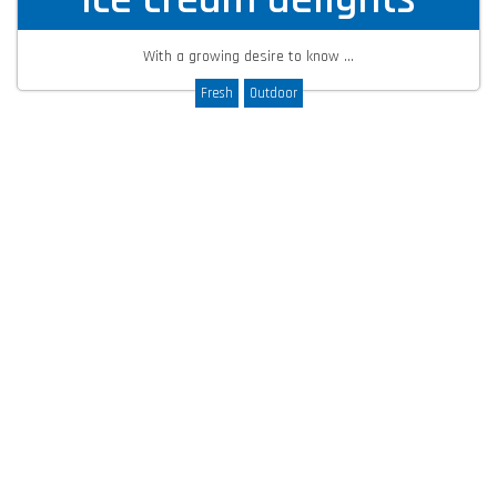
With a growing desire to know ...
Fresh
Outdoor