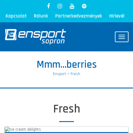
Kapcsolat
Rólunk
Partnerkedvezmények
Hírlevél
Toggl
Mmm…berries
Ensport
>
Fresh
Fresh