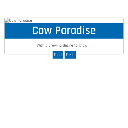
Cow Paradise
With a growing desire to know ...
Food
Fresh