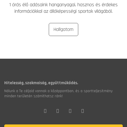
1 órás élő adásaink hanganyagai, hasznos és érdekes
információkkal az állóképességi sportok világából.
Hallgatom
Hitelesség, szakmaiság, együttműködés.
Nálunk a Te céljaid vannak a középpontban, és a sportteljesítmény
minden területén számíthatsz ránk!