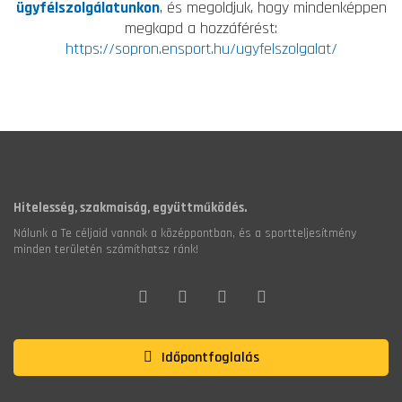
ügyfélszolgálatunkon
, és megoldjuk, hogy mindenképpen
megkapd a hozzáférést:
https://sopron.ensport.hu/ugyfelszolgalat/
Hitelesség, szakmaiság, együttműködés.
Nálunk a Te céljaid vannak a középpontban, és a sportteljesítmény
minden területén számíthatsz ránk!
Időpontfoglalás