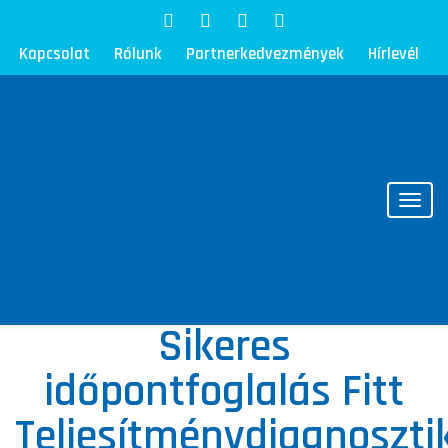
Kapcsolat
Rólunk
Partnerkedvezmények
Hírlevél
Toggl
Sikeres
időpontfoglalás Fitt
Teljesítménydiagnoszti