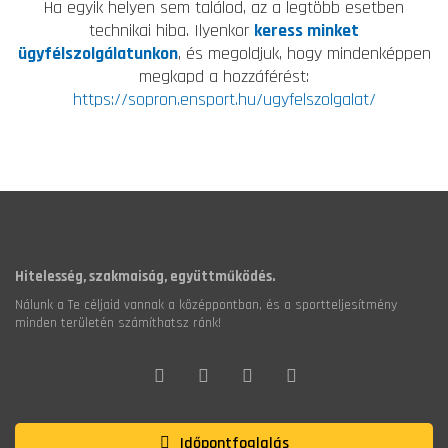
Ha egyik helyen sem találod, az a legtöbb esetben
technikai hiba. Ilyenkor
keress minket
ügyfélszolgálatunkon
, és megoldjuk, hogy mindenképpen
megkapd a hozzáférést:
https://sopron.ensport.hu/ugyfelszolgalat/
Hitelesség, szakmaiság, együttműködés.
Nálunk a Te céljaid vannak a középpontban, és a sportteljesítmény
minden területén számíthatsz ránk!
Időpontfoglalás