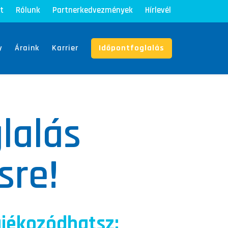
t
Rólunk
Partnerkedvezmények
Hírlevél
y
Áraink
Karrier
Időpontfoglalás
lalás
sre!
tájékozódhatsz: