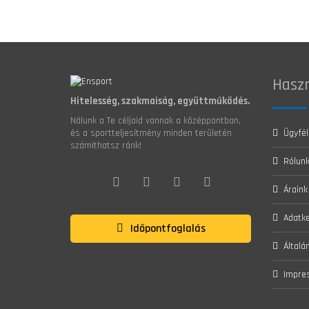
Haszn
Hitelesség, szakmaiság, együttműködés.
Nálunk a Te céljaid vannak a középpontban,
Ügyfél
és a sportteljesítmény minden területén
számíthatsz ránk!
Rólun
Áraink
Adatke
Időpontfoglalás
Általá
Impre