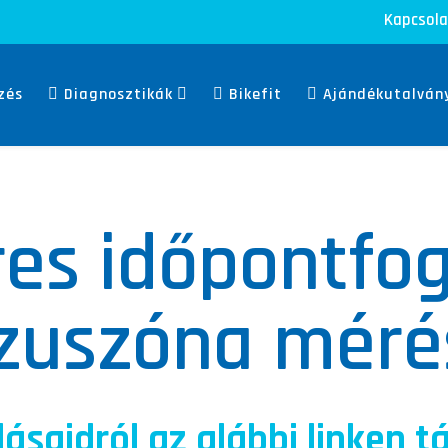
Kapcsola
zés
Diagnosztikák
Bikefit
Ajándékutalván
res időpontfog
zuszóna méré
lásaidról az alábbi linken 