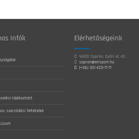
os Infók
Elérhetőségeink
9400 Sopron, Győri út 42.
szolgálat
sopron@ensport.hu
(+36) 30/420-17-71
k
zelési tájékoztató
nos szerződési feltételek
sszum