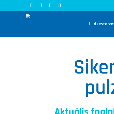
Edzésterve
Sike
pul
Aktuális fogla