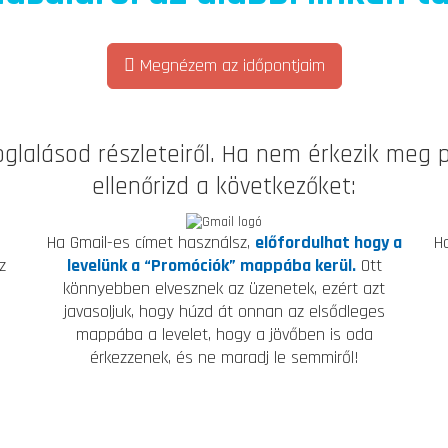
Megnézem az időpontjaim
glalásod részleteiről. Ha nem érkezik meg
ellenőrizd a következőket:
a
Ha Gmail-es címet használsz,
előfordulhat hogy a
H
z
levelünk a “Promóciók” mappába kerül.
Ott
könnyebben elvesznek az üzenetek, ezért azt
javasoljuk, hogy húzd át onnan az elsődleges
mappába a levelet, hogy a jövőben is oda
érkezzenek, és ne maradj le semmiről!