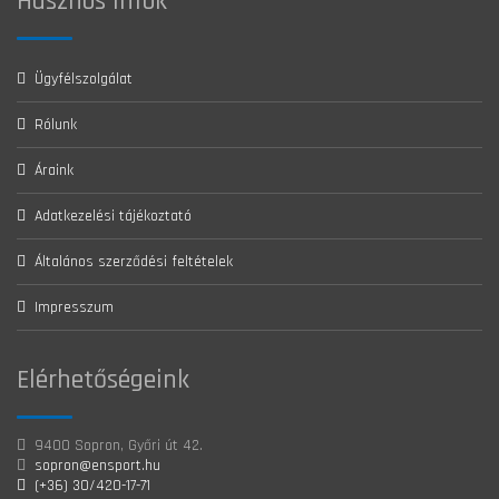
Hasznos Infók
Ügyfélszolgálat
Rólunk
Áraink
Adatkezelési tájékoztató
Általános szerződési feltételek
Impresszum
Elérhetőségeink
9400 Sopron, Győri út 42.
sopron@ensport.hu
(+36) 30/420-17-71