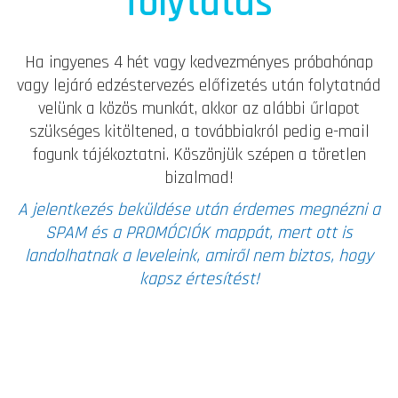
folytatás
Ha ingyenes 4 hét vagy kedvezményes próbahónap
vagy lejáró edzéstervezés előfizetés után folytatnád
velünk a közös munkát, akkor az alábbi űrlapot
szükséges kitöltened, a továbbiakról pedig e-mail
fogunk tájékoztatni. Köszönjük szépen a töretlen
bizalmad!
A jelentkezés beküldése után érdemes megnézni a
SPAM és a PROMÓCIÓK mappát, mert ott is
landolhatnak a leveleink, amiről nem biztos, hogy
kapsz értesítést!