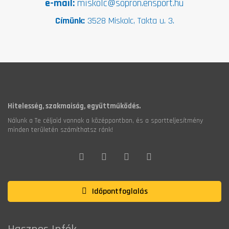
e-mail:
miskolc@sopron.ensport.hu
Címünk:
3528 Miskolc, Takta u. 3.
Hitelesség, szakmaiság, együttműködés.
Nálunk a Te céljaid vannak a középpontban, és a sportteljesítmény
minden területén számíthatsz ránk!
Időpontfoglalás