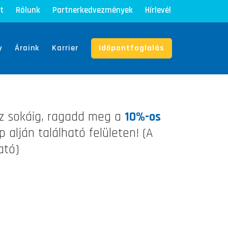
t
Rólunk
Partnerkedvezmények
Hírlevél
y
Áraink
Karrier
Időpontfoglalás
ozz sokáig, ragadd meg a
10%-os
 alján található felületen! (A
ató)