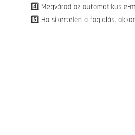
4️⃣
Megvárod az automatikus e-mail
5️⃣
Ha sikertelen a foglalás, akkor