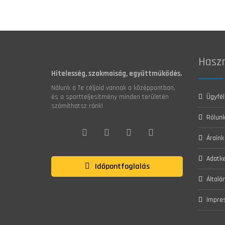
Haszn
Hitelesség, szakmaiság, együttműködés.
Nálunk a Te céljaid vannak a középpontban,
és a sportteljesítmény minden területén
Ügyfél
számíthatsz ránk!
Rólun
Áraink
Adatke
Időpontfoglalás
Általá
Impre