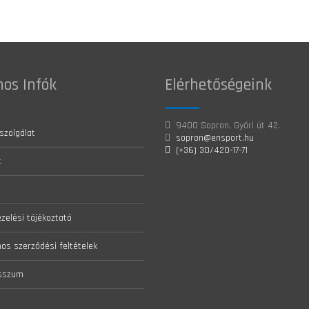
os Infók
Elérhetőségeink
9400 Sopron, Győri út 42.
szolgálat
sopron@ensport.hu
(+36) 30/420-17-71
k
zelési tájékoztató
nos szerződési feltételek
sszum