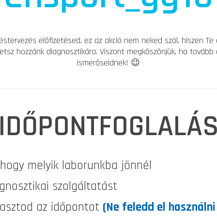
éstervezés előfizetésed, ez az akció nem neked szól, hiszen Te
etsz hozzánk diagnosztikára. Viszont megköszönjük, ha tovább
ismerőseidnek! 😉
IDŐPONTFOGLALÁ
, hogy melyik laborunkba jönnél
gnosztikai szolgáltatást
lasztod az időpontot
(Ne feledd el használn