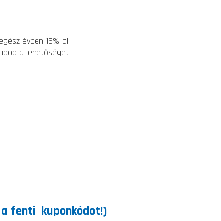
 egész évben 15%-al
 adod a lehetőséget
S
i a fenti kuponkódot!)