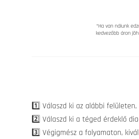
*Ha van nálunk edz
kedvezőbb áron jöh
1️⃣
Válaszd ki az alábbi felületen
2️⃣
Válaszd ki a téged érdeklő dia
3️⃣
Végigmész a folyamaton, kivá