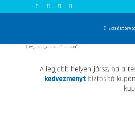
Edzésterve
[rev_slider_vc alias=”fbkupon”]
A legjobb helyen jársz, ha a t
kedvezményt
biztosító kupon
kup