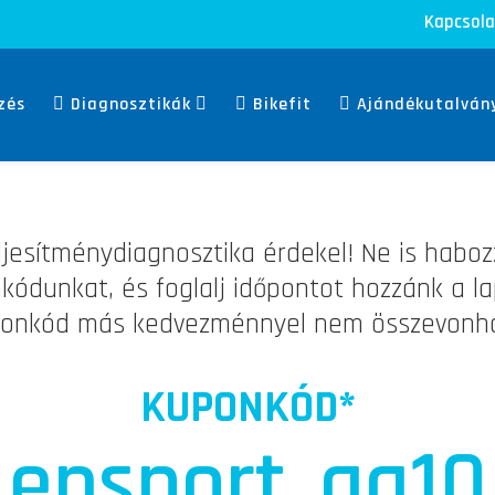
Kapcsola
zés
Diagnosztikák
Bikefit
Ajándékutalván
eljesítménydiagnosztika érdekel! Ne is hab
kódunkat, és foglalj időpontot hozzánk a lap
onkód más kedvezménnyel nem összevonh
KUPONKÓD*
ensport_gg10