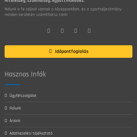
Hitelesség, szakmaiság, együttműködés.
Nálunk a Te céljaid vannak a középpontban, és a sportteljesítmény
minden területén számíthatsz ránk!
Időpontfoglalás
Hasznos Infók
Ügyfélszolgálat
Rólunk
Áraink
Adatkezelési tájékoztató