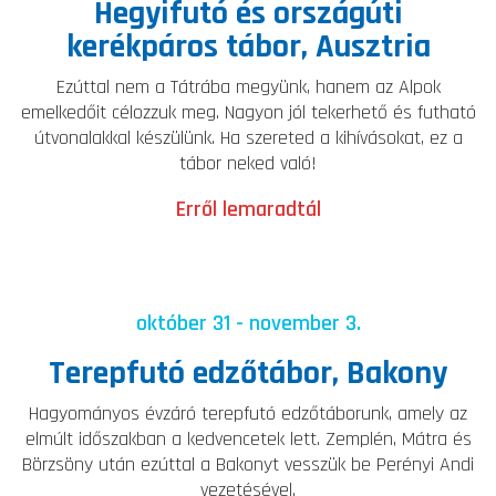
Hegyifutó és országúti
kerékpáros tábor, Ausztria
Ezúttal nem a Tátrába megyünk, hanem az Alpok
emelkedőit célozzuk meg. Nagyon jól tekerhető és futható
útvonalakkal készülünk. Ha szereted a kihívásokat, ez a
tábor neked való!
Erről lemaradtál
október 31 - november 3.
Terepfutó edzőtábor, Bakony
Hagyományos évzáró terepfutó edzőtáborunk, amely az
elmúlt időszakban a kedvencetek lett. Zemplén, Mátra és
Börzsöny után ezúttal a Bakonyt vesszük be Perényi Andi
vezetésével.