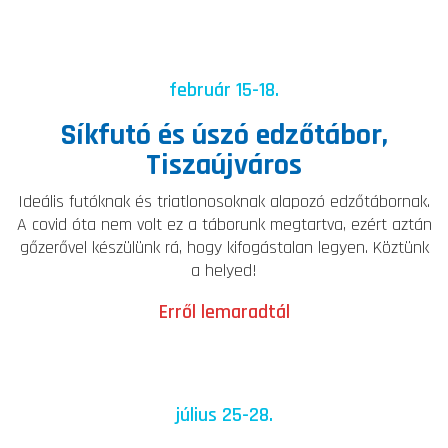
február 15-18.
Síkfutó és úszó edzőtábor,
Tiszaújváros
Ideális futóknak és triatlonosoknak alapozó edzőtábornak.
A covid óta nem volt ez a táborunk megtartva, ezért aztán
gőzerővel készülünk rá, hogy kifogástalan legyen. Köztünk
a helyed!
Erről lemaradtál
július 25-28.